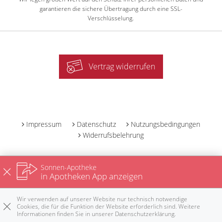
garantieren die sichere Übertragung durch eine SSL-
Verschlüsselung.
Vertrag widerrufen
-
Impressum
Datenschutz
Nutzungsbedingungen
Widerrufsbelehrung
Sonnen-Apotheke
in Apotheken App anzeigen
Wir verwenden auf unserer Website nur technisch notwendige
Cookies, die für die Funktion der Website erforderlich sind. Weitere
Informationen finden Sie in unserer
Datenschutzerklärung
.
Rezepte
Anrufen
E-Mail
Notdienst
nach oben