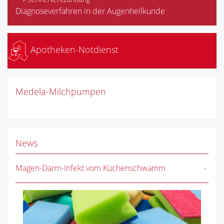
Diagnoseverfahren in der Augenheilkunde
Apotheken-Notdienst
Medela-Milchpumpen
News
Magen-Darm-Infekt vom Küchenschwamm