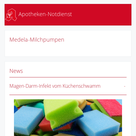
Apotheken-Notdienst
Medela-Milchpumpen
News
Magen-Darm-Infekt vom Küchenschwamm